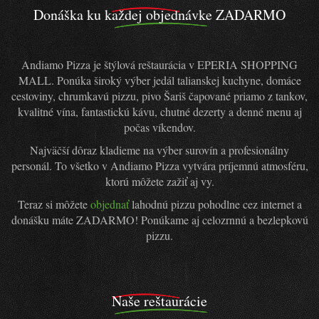
Donáška ku každej objednávke ZADARMO
Andiamo Pizza je štýlová reštaurácia v EPERIA SHOPPING
MALL. Ponúka široký výber jedál talianskej kuchyne, domáce
cestoviny, chrumkavú pizzu, pivo Šariš čapované priamo z tankov,
kvalitné vína, fantastickú kávu, chutné dezerty a denné menu aj
počas víkendov.
Najväčší dôraz kladieme na výber surovín a profesionálny
personál. To všetko v Andiamo Pizza vytvára príjemnú atmosféru,
ktorú môžete zažiť aj vy.
Teraz si môžete
objednať
lahodnú pizzu pohodlne cez internet a
donášku máte ZADARMO! Ponúkame aj celozrnnú a bezlepkovú
pizzu.
Naše reštaurácie